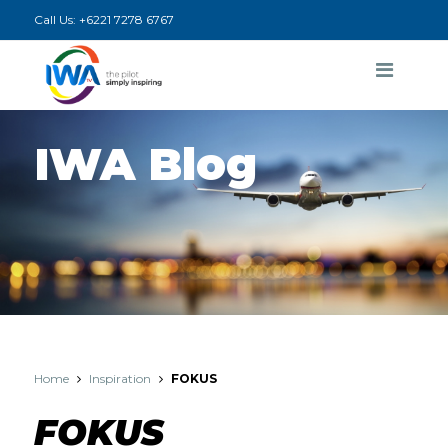
Call Us:
+6221 7278 6767
IWA Blog
Home
Inspiration
FOKUS
FOKUS