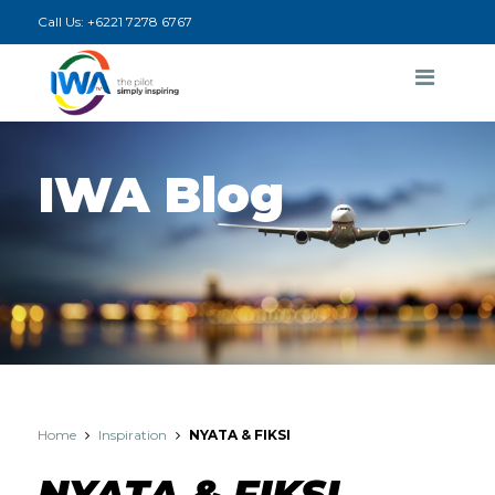
Call Us:
+6221 7278 6767
IWA Blog
Home
Inspiration
NYATA & FIKSI
NYATA & FIKSI