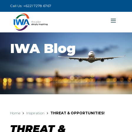
Call Us:
+6221 7278 6767
IWA Blog
Home
Inspiration
THREAT & OPPORTUNITIES!
THREAT &