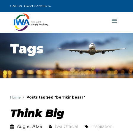
Call Us:
+6221 7278 6767
Tags
Home
Posts tagged "berfikir besar"
Think Big
Aug 8, 2026
Iwa Official
Inspiration