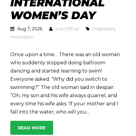
INTERNATIONAL
WOMEN’S DAY
Aug 7, 2026
Iwa Official
Inspiration
,
motivation
Once upon a time… There was an old woman
who suddenly stopped doing ballroom
dancing and started learning to swim!
Everyone asked: “Why did you switch to
swimming?” The old woman said in despair:
“Oh, my son and his wife always quarrel, and
every time his wife asks: ‘If your mother and I
fall into the water, who will you…
READ MORE