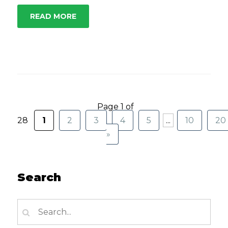
READ MORE
Page 1 of
28
1
2
3
4
5
...
10
20
»
Search