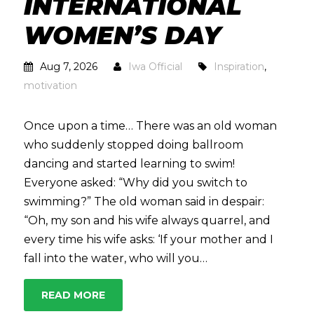
INTERNATIONAL
WOMEN’S DAY
Aug 7, 2026
Iwa Official
Inspiration
,
motivation
Once upon a time… There was an old woman
who suddenly stopped doing ballroom
dancing and started learning to swim!
Everyone asked: “Why did you switch to
swimming?” The old woman said in despair:
“Oh, my son and his wife always quarrel, and
every time his wife asks: ‘If your mother and I
fall into the water, who will you…
READ MORE