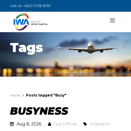
Call Us:
+6221 7278 6767
Tags
Home
Posts tagged "Busy"
BUSYNESS
Aug 8, 2026
Iwa Official
Inspiration