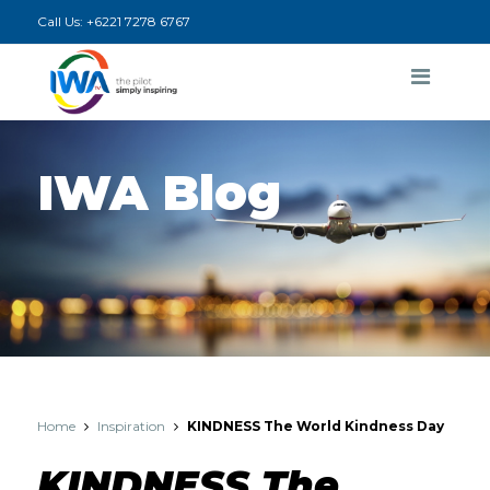
Call Us:
+6221 7278 6767
IWA Blog
Home
Inspiration
KINDNESS The World Kindness Day
KINDNESS The