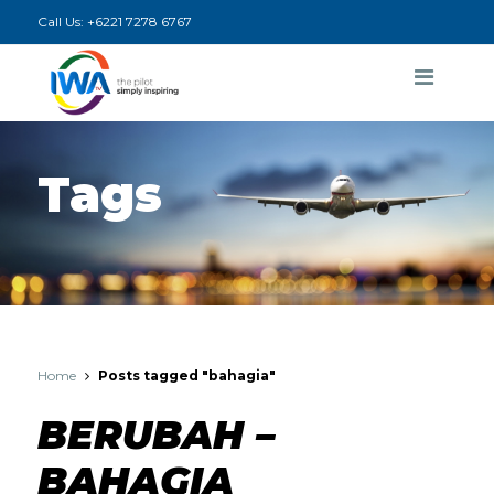
Call Us:
+6221 7278 6767
Tags
Home
Posts tagged "bahagia"
BERUBAH –
BAHAGIA