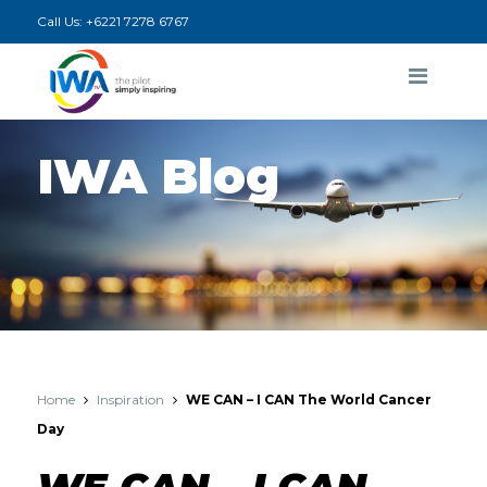
Call Us:
+6221 7278 6767
IWA Blog
Home
Inspiration
WE CAN – I CAN The World Cancer
Day