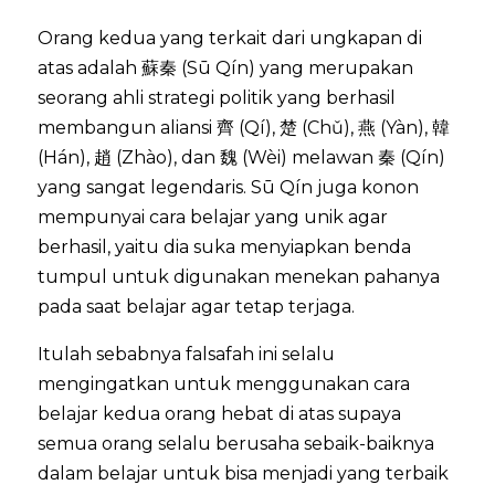
Orang kedua yang terkait dari ungkapan di
atas adalah 蘇秦 (Sū Qín) yang merupakan
seorang ahli strategi politik yang berhasil
membangun aliansi 齊 (Qí), 楚 (Chǔ), 燕 (Yàn), 韓
(Hán), 趙 (Zhào), dan 魏 (Wèi) melawan 秦 (Qín)
yang sangat legendaris. Sū Qín juga konon
mempunyai cara belajar yang unik agar
berhasil, yaitu dia suka menyiapkan benda
tumpul untuk digunakan menekan pahanya
pada saat belajar agar tetap terjaga.
Itulah sebabnya falsafah ini selalu
mengingatkan untuk menggunakan cara
belajar kedua orang hebat di atas supaya
semua orang selalu berusaha sebaik-baiknya
dalam belajar untuk bisa menjadi yang terbaik